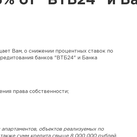
5% от "ВТБ24" и Б
ает Вам, о снижении процентных ставок по
редитования банков "ВТБ24" и Банка
тения права собственности;
 апартаментов, объектов реализуемых по
 также сумм кредита свыше 8 000 000 рублей.