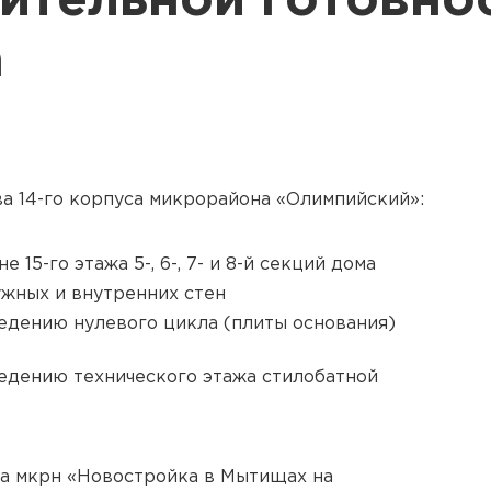
ительной готовно
а
ва
14-го
корпуса микрорайона «Олимпийский»:
вне
15-го
этажа 5-, 6-, 7- и
8-й
секций дома
жных и внутренних стен
едению нулевого цикла (плиты основания)
едению технического этажа стилобатной
а мкрн «Новостройка в Мытищах на