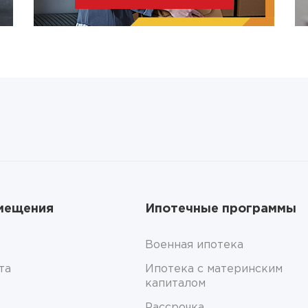
мещения
Ипотечные программы
Военная ипотека
та
Ипотека с материнским
капиталом
Рассрочка