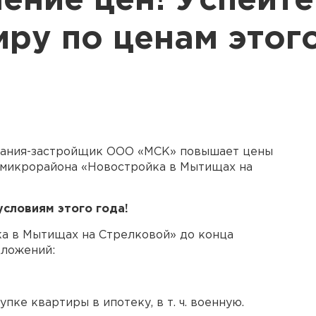
ение цен! Успейте
иру по ценам этог
ания-застройщик
ООО «МСК»
повышает цены
 микрорайона «Новостройка в Мытищах на
условиям этого года!
ка в Мытищах на Стрелковой» до конца
дложений:
купке квартиры в ипотеку,
в т. ч.
военную.