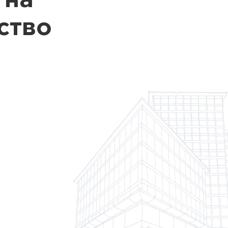
 на
ство